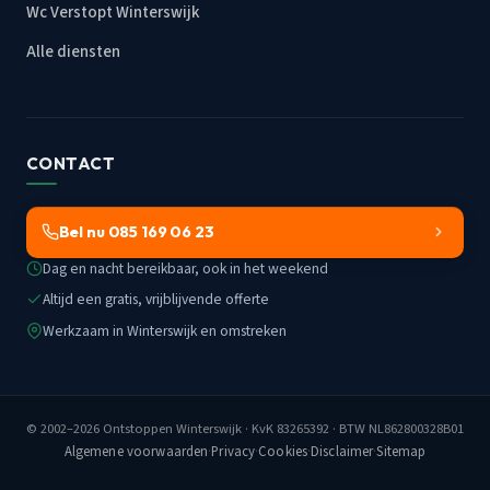
Wc Verstopt Winterswijk
Alle diensten
CONTACT
Bel nu 085 169 06 23
Dag en nacht bereikbaar, ook in het weekend
Altijd een gratis, vrijblijvende offerte
Werkzaam in Winterswijk en omstreken
© 2002–2026
Ontstoppen Winterswijk
· KvK 83265392 · BTW NL862800328B01
Algemene voorwaarden
·
Privacy
·
Cookies
·
Disclaimer
·
Sitemap